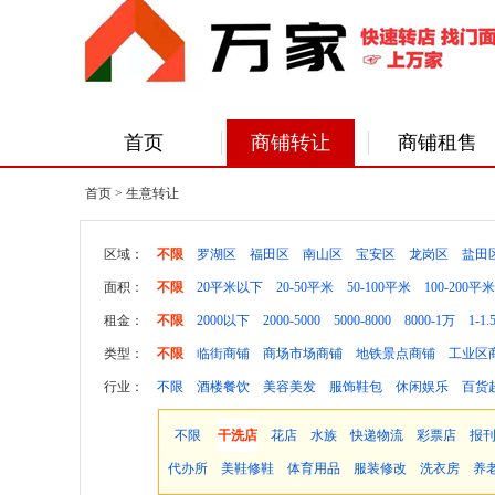
首页
商铺转让
商铺租售
首页
> 生意转让
区域：
不限
罗湖区
福田区
南山区
宝安区
龙岗区
盐田
面积：
不限
20平米以下
20-50平米
50-100平米
100-200平米
租金：
不限
2000以下
2000-5000
5000-8000
8000-1万
1-1
类型：
不限
临街商铺
商场市场商铺
地铁景点商铺
工业区
行业：
不限
酒楼餐饮
美容美发
服饰鞋包
休闲娱乐
百货
不限
干洗店
花店
水族
快递物流
彩票店
报
代办所
美鞋修鞋
体育用品
服装修改
洗衣房
养