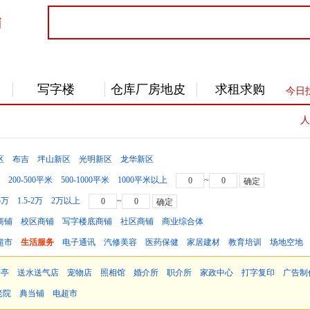
写字楼
仓库厂房地皮
求租求购
今日
人
区
布吉
坪山新区
光明新区
龙华新区
200-500平米
500-1000平米
1000平米以上
~
.5万
1.5-2万
2万以上
~
商铺
校区商铺
写字楼底商铺
社区商铺
商业综合体
超市
生活服务
电子通讯
汽修美容
医药保健
家居建材
教育培训
场地空地
刊亭
送水送气店
宠物店
照相馆
婚介所
职介所
家政中心
打字复印
广告制
老院
典当铺
电超市