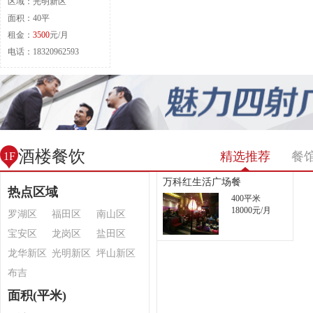
区域：光明新区
面积：40平
租金：
3500
元/月
电话：18320962593
酒楼餐饮
精选推荐
餐
1F
万科红生活广场餐
热点区域
400平米
18000元/月
罗湖区
福田区
南山区
宝安区
龙岗区
盐田区
龙华新区
光明新区
坪山新区
布吉
面积(平米)