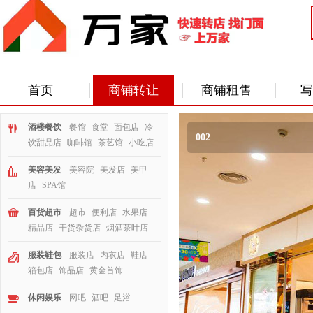
首页
商铺转让
商铺租售
写
酒楼餐饮
餐馆
食堂
面包店
冷
002
饮甜品店
咖啡馆
茶艺馆
小吃店
美容美发
美容院
美发店
美甲
店
SPA馆
百货超市
超市
便利店
水果店
精品店
干货杂货店
烟酒茶叶店
服装鞋包
服装店
内衣店
鞋店
箱包店
饰品店
黄金首饰
休闲娱乐
网吧
酒吧
足浴