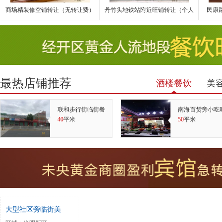
商场精装修空铺转让（无转让费）
丹竹头地铁站附近旺铺转让（个人
民康
最热店铺推荐
酒楼餐饮
美
联和步行街临街餐
南海百货旁小吃
40
平米
50
平米
大型社区旁临街美