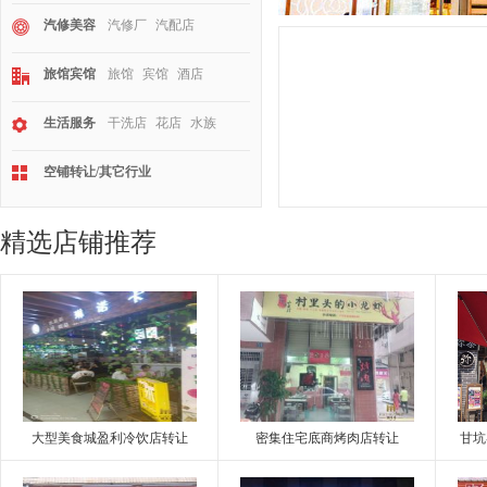
汽修美容
汽修厂
汽配店
旅馆宾馆
旅馆
宾馆
酒店
生活服务
干洗店
花店
水族
空铺转让/其它行业
精选店铺推荐
大型美食城盈利冷饮店转让
密集住宅底商烤肉店转让
甘坑