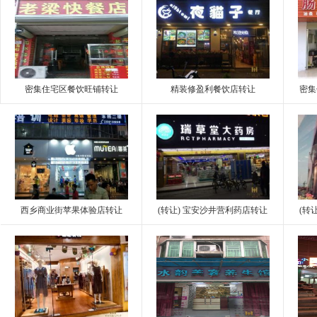
密集住宅区餐饮旺铺转让
精装修盈利餐饮店转让
密集
西乡商业街苹果体验店转让
(转让) 宝安沙井营利药店转让
(转