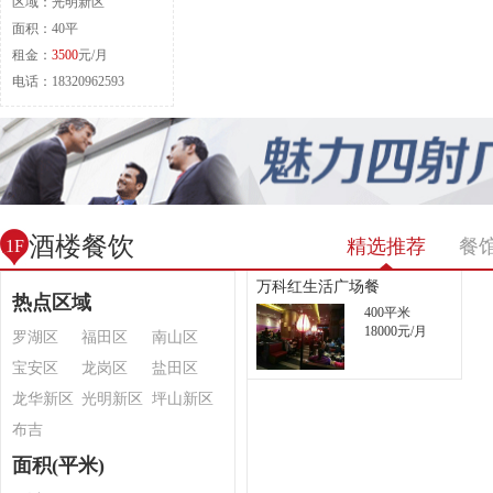
区域：光明新区
面积：40平
租金：
3500
元/月
电话：18320962593
酒楼餐饮
精选推荐
餐
1F
万科红生活广场餐
热点区域
400平米
18000元/月
罗湖区
福田区
南山区
宝安区
龙岗区
盐田区
龙华新区
光明新区
坪山新区
布吉
面积(平米)