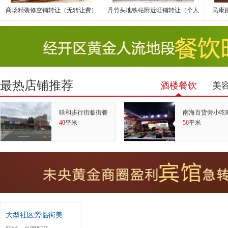
商场精装修空铺转让（无转让费）
丹竹头地铁站附近旺铺转让（个人
民康
最热店铺推荐
酒楼餐饮
美
联和步行街临街餐
南海百货旁小吃
40
平米
50
平米
大型社区旁临街美