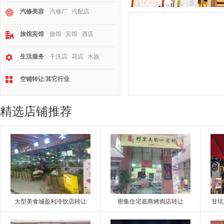
汽修美容
汽修厂
汽配店
旅馆宾馆
旅馆
宾馆
酒店
生活服务
干洗店
花店
水族
空铺转让/其它行业
精选店铺推荐
大型美食城盈利冷饮店转让
密集住宅底商烤肉店转让
甘坑