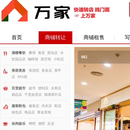
首页
商铺转让
商铺租售
写
酒楼餐饮
餐馆
食堂
面包店
冷
002
饮甜品店
咖啡馆
茶艺馆
小吃店
美容美发
美容院
美发店
美甲
店
SPA馆
百货超市
超市
便利店
水果店
精品店
干货杂货店
烟酒茶叶店
服装鞋包
服装店
内衣店
鞋店
箱包店
饰品店
黄金首饰
休闲娱乐
网吧
酒吧
足浴