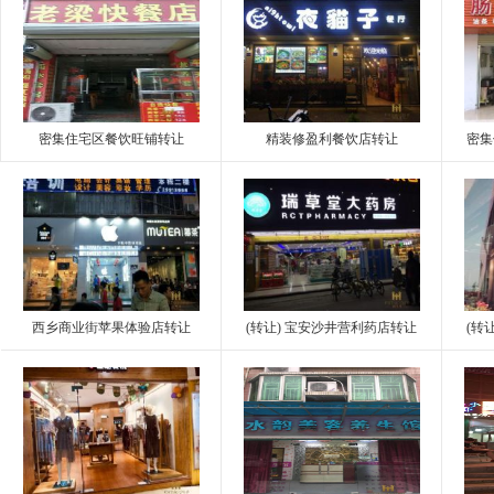
密集住宅区餐饮旺铺转让
精装修盈利餐饮店转让
密集
西乡商业街苹果体验店转让
(转让) 宝安沙井营利药店转让
(转