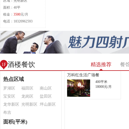
区域：光明新区
面积：40平
租金：
3500
元/月
电话：18320962593
酒楼餐饮
精选推荐
餐
1F
万科红生活广场餐
热点区域
400平米
18000元/月
罗湖区
福田区
南山区
宝安区
龙岗区
盐田区
龙华新区
光明新区
坪山新区
布吉
面积(平米)