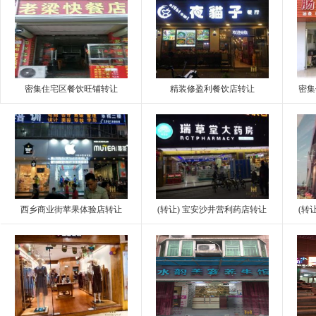
密集住宅区餐饮旺铺转让
精装修盈利餐饮店转让
密集
西乡商业街苹果体验店转让
(转让) 宝安沙井营利药店转让
(转