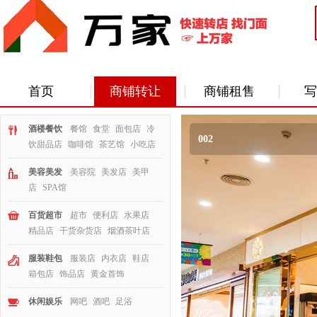
首页
商铺转让
商铺租售
写
酒楼餐饮
餐馆
食堂
面包店
冷
002
饮甜品店
咖啡馆
茶艺馆
小吃店
美容美发
美容院
美发店
美甲
店
SPA馆
百货超市
超市
便利店
水果店
精品店
干货杂货店
烟酒茶叶店
服装鞋包
服装店
内衣店
鞋店
箱包店
饰品店
黄金首饰
休闲娱乐
网吧
酒吧
足浴