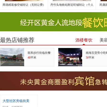
商场精装修空铺转让（无转让费）
丹竹头地铁站附近旺铺转让（个人
民康
最热店铺推荐
酒楼餐饮
美
联和步行街临街餐
南海百货旁小吃
40
平米
50
平米
大型社区旁临街美