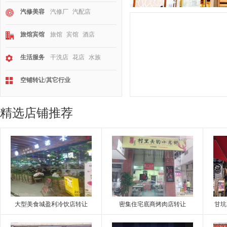
汽修美容
汽修厂
汽配店
旅馆宾馆
旅馆
宾馆
酒店
生活服务
干洗店
花店
水族
空铺转让/其它行业
精选店铺推荐
大型美食城盈利冷饮店转让
密集住宅底商烤肉店转让
甘坑