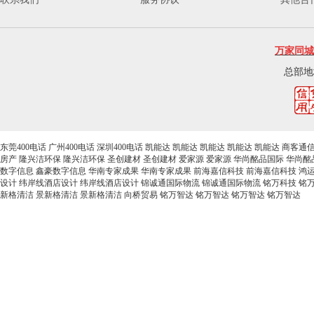
万家同城
总部地
东莞400电话
广州400电话
深圳400电话
凯能达
凯能达
凯能达
凯能达
凯能达
商客通
房产
隆兴洁环保
隆兴洁环保
圣创建材
圣创建材
爱家源
爱家源
华尚酩品国际
华尚酩
数字信息
鑫豪数字信息
华南专家成果
华南专家成果
前海嘉信科技
前海嘉信科技
鸿
设计
纬岸线酒店设计
纬岸线酒店设计
锦诚通国际物流
锦诚通国际物流
铭万科技
铭
新格清洁
景新格清洁
景新格清洁
向桥贸易
铭万智达
铭万智达
铭万智达
铭万智达