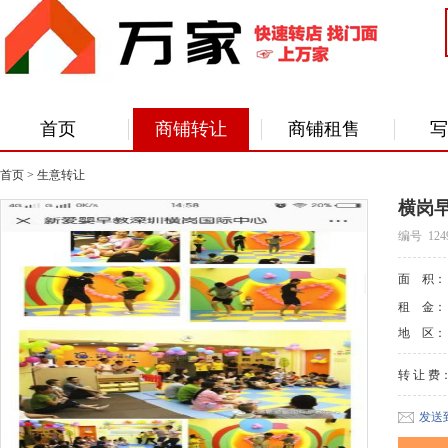
首页
商铺转让
商铺租售
写
首页
>
生意转让
横岗
编号 124
面 积
租 金
地 区
转 让 费
发送