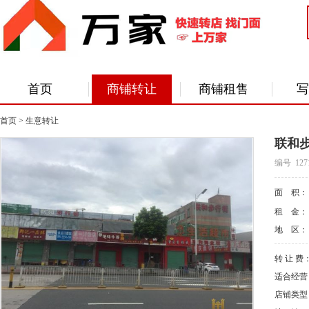
首页
商铺转让
商铺租售
写
首页
>
生意转让
联和
编号 127
面 积
租 金
地 区
转 让 费
适合经
店铺类