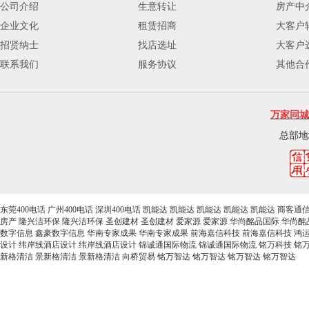
公司介绍
生意转让
房产中
企业文化
租赁招商
大客户
招贤纳士
找店选址
大客户
联系我们
服务协议
其他合
万家同城
总部地
东莞400电话
广州400电话
深圳400电话
凯能达
凯能达
凯能达
凯能达
凯能达
商客通
房产
隆兴洁环保
隆兴洁环保
圣创建材
圣创建材
爱家源
爱家源
华尚酩品国际
华尚酩
数字信息
鑫豪数字信息
华南专家成果
华南专家成果
前海嘉信科技
前海嘉信科技
鸿
设计
纬岸线酒店设计
纬岸线酒店设计
锦诚通国际物流
锦诚通国际物流
铭万科技
铭
新格清洁
景新格清洁
景新格清洁
向桥贸易
铭万智达
铭万智达
铭万智达
铭万智达