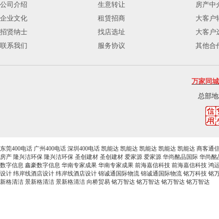
公司介绍
生意转让
房产中
企业文化
租赁招商
大客户
招贤纳士
找店选址
大客户
联系我们
服务协议
其他合
万家同城
总部地
东莞400电话
广州400电话
深圳400电话
凯能达
凯能达
凯能达
凯能达
凯能达
商客通
房产
隆兴洁环保
隆兴洁环保
圣创建材
圣创建材
爱家源
爱家源
华尚酩品国际
华尚酩
数字信息
鑫豪数字信息
华南专家成果
华南专家成果
前海嘉信科技
前海嘉信科技
鸿
设计
纬岸线酒店设计
纬岸线酒店设计
锦诚通国际物流
锦诚通国际物流
铭万科技
铭
新格清洁
景新格清洁
景新格清洁
向桥贸易
铭万智达
铭万智达
铭万智达
铭万智达