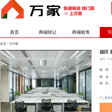
首页
商铺转让
商铺租售
写
首页
>
写字楼
福田 
编号 126
面 积
租 金
地 区
发送