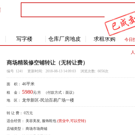
写字楼
仓库厂房地皮
求租求购
今日
人
商场精装修空铺转让（无转让费）
编号 1241 更新时间: 2018-08-13 14:09:03 浏览次数:
6056
次
46平米
面 积：
5980
租 金：
元/月 （付款方式：面议）
龙华新区-民治百易广场一楼
地 区：
转 让 费：
0万元
适合经营：
美容美发, 服饰鞋包
(营业中,可以空转)
店铺类型：
商场市场商铺