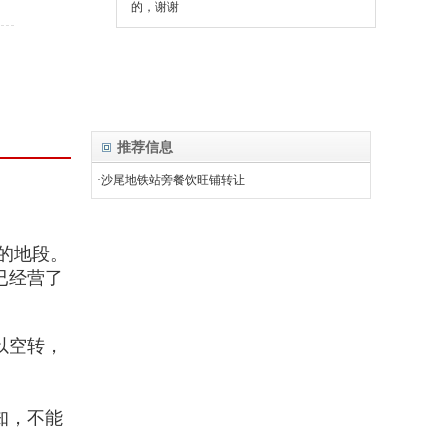
的，谢谢
推荐信息
·沙尾地铁站旁餐饮旺铺转让
的地段。
已经营了
以空转，
知，不能